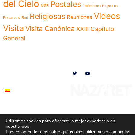
del Cielo
Postales
NGE
Profesiones
Proyectos
Videos
Religiosas
Reuniones
Recursos
Red
Visita
Visita Canónica
XXIII Capítulo
General
Menú
Síguenos en
Noticias
Somos
Obras
Documentos
Participa
Español
Utilizamos cookies para ofrecerte la mejor experiencia en
© 2020 Misioneras Nazaret. Todos los derechos reservados
nuestra web.
Puedes aprender más sobre qué cookies utilizamos o cambiarlas
Política de Privacidad
–
Política de Cookies
–
Aviso Legal