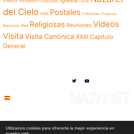
Iglesia
Eventos
Formación
Fundaciones
Laicos
del Cielo
Postales
NGE
Profesiones
Proyectos
Videos
Religiosas
Reuniones
Recursos
Red
Visita
Visita Canónica
XXIII Capítulo
General
Menú
Síguenos en
Noticias
Somos
Obras
Documentos
Participa
Español
Utilizamos cookies para ofrecerte la mejor experiencia en
© 2020 Misioneras Nazaret. Todos los derechos reservados
nuestra web.